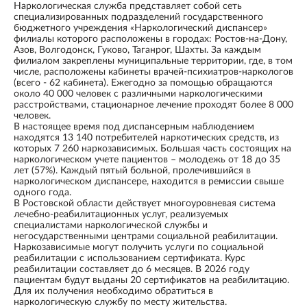
Наркологическая служба представляет собой сеть
специализированных подразделений государственного
бюджетного учреждения «Наркологический диспансер»
филиалы которого расположены в городах: Ростов-на-Дону,
Азов, Волгодонск, Гуково, Таганрог, Шахты. За каждым
филиалом закреплены муниципальные территории, где, в том
числе, расположены кабинеты врачей-психиатров-наркологов
(всего - 62 кабинета). Ежегодно за помощью обращаются
около 40 000 человек с различными наркологическими
расстройствами, стационарное лечение проходят более 8 000
человек.
В настоящее время под диспансерным наблюдением
находятся 13 140 потребителей наркотических средств, из
которых 7 260 наркозависимых. Большая часть состоящих на
наркологическом учете пациентов – молодежь от 18 до 35
лет (57%). Каждый пятый больной, пролечившийся в
наркологическом диспансере, находится в ремиссии свыше
одного года.
В Ростовской области действует многоуровневая система
лечебно-реабилитационных услуг, реализуемых
специалистами наркологической службы и
негосударственными центрами социальной реабилитации.
Наркозависимые могут получить услуги по социальной
реабилитации с использованием сертификата. Курс
реабилитации составляет до 6 месяцев. В 2026 году
пациентам будут выданы 20 сертификатов на реабилитацию.
Для их получения необходимо обратиться в
наркологическую службу по месту жительства.