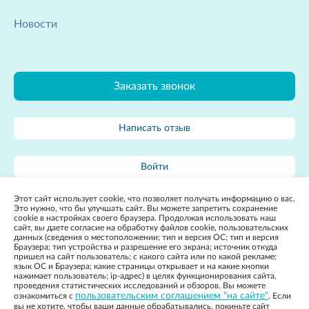
Новости
Заказать звонок
Написать отзыв
Войти
Этот сайт использует cookie, что позволяет получать информацию о вас.
Карта сайта
Это нужно, что бы улучшать сайт. Вы можете запретить сохранение
cookie в настройках своего браузера. Продолжая использовать наш
сайт, вы даете согласие на обработку файлов cookie, пользовательских
данных (сведения о местоположении; тип и версия ОС; тип и версия
Браузера; тип устройства и разрешение его экрана; источник откуда
пришел на сайт пользователь; с какого сайта или по какой рекламе;
язык ОС и Браузера; какие страницы открывает и на какие кнопки
нажимает пользователь; ip-адрес) в целях функционирования сайта,
2022, Государственное бюджетное учреждение Ростовской
Разработка
проведения статистических исследований и обзоров. Вы можете
области «Специализированная инфекционная больница» в г.
сайта:
пользовательским соглашением "на сайте"
ознакомиться с
. Если
Новочеркасске
Политика конфиденциальности
Apricode
вы не хотите, чтобы ваши данные обрабатывались, покиньте сайт