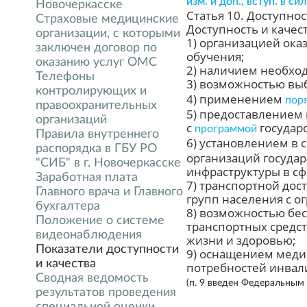
изм. и доп., вступ. в си
Новочеркасске
Статья 10. Доступно
Страховые медицинские
Доступность и каче
организации, с которыми
1) организацией ок
заключен договор по
обучения;
оказанию услуг ОМС
2) наличием необхо
Телефоны
3) возможностью вы
контролирующих и
4) применением
пор
правоохранительных
5) предоставлением
организаций
с
государ
программой
Правила внутреннего
6) установлением в 
распорядка в ГБУ РО
организаций госуда
"СИБ" в г. Новочеркасске
инфраструктуры в сф
Заработная плата
7) транспортной дос
Главного врача и Главного
групп населения с 
бухгалтера
8) возможностью бе
Положение о системе
транспортных средс
видеонаблюдения
жизни и здоровью;
Показатели доступности
9) оснащением меди
и качества
потребностей инвал
Сводная ведомость
(п. 9 введен Федеральным
результатов проведения