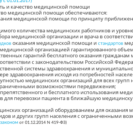
лу с 01.01.2017)
сть и качество медицинской помощи
ство медицинской помощи обеспечиваются:
азания медицинской помощи по принципу приближенно
димого количества медицинских работников и уровн
бора медицинской организации и врача в соответст
оказания медицинской помощи и
мед
ядков
стандартов
 медицинской организацией гарантированного объе
ственных гарантий бесплатного оказания гражданам
соответствии с законодательством Российской Феде
рственной системы здравоохранения и муниципально
ере здравоохранения исходя из потребностей населе
тупностью медицинских организаций для всех групп н
ограниченными возможностями передвижения;
спрепятственного и бесплатного использования меди
тв для перевозки пациента в ближайшую медицинску
цинских организаций оборудованием для оказания 
идов и других групп населения с ограниченными воз
законом
от 01.12.2014 N 419-ФЗ)