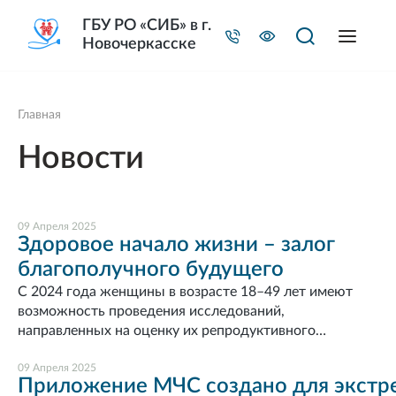
ГБУ РО «СИБ» в г.
Новочеркасске
Главная
Новости
09 Апреля 2025
Здоровое начало жизни – залог
благополучного будущего
С 2024 года женщины в возрасте 18–49 лет имеют
возможность проведения исследований,
направленных на оценку их репродуктивного
здоровья.Данный вид диспансеризации проводится
бесплатно, в поликлинике по месту прикрепления, с
09 Апреля 2025
Приложение МЧС создано для экстр
собой необходимо иметь паспорт и полис