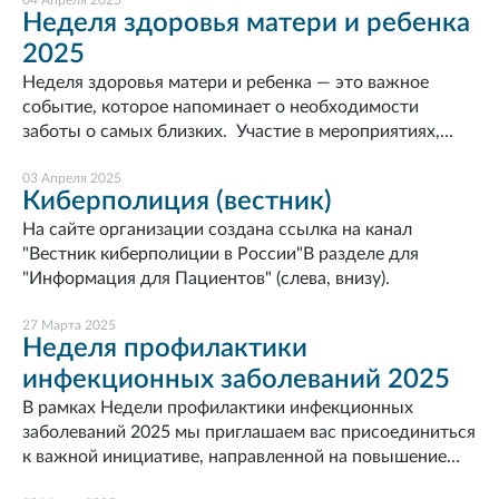
04 Апреля 2025
Неделя здоровья матери и ребенка
2025
Неделя здоровья матери и ребенка — это важное
событие, которое напоминает о необходимости
заботы о самых близких. Участие в мероприятиях,
консультации специалистов и полезные советы
помогут создать крепкую семью и здоровое
03 Апреля 2025
Киберполиция (вестник)
поколение!
На сайте организации создана ссылка на канал
"Вестник киберполиции в России"В разделе для
"Информация для Пациентов" (слева, внизу).
27 Марта 2025
Неделя профилактики
инфекционных заболеваний 2025
В рамках Недели профилактики инфекционных
заболеваний 2025 мы приглашаем вас присоединиться
к важной инициативе, направленной на повышение
осведомленности о методах защиты от инфекций и