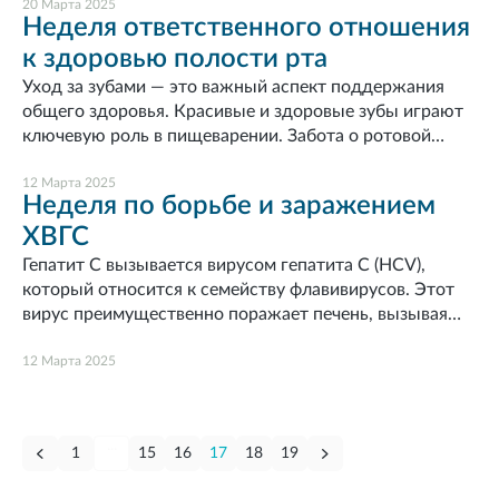
укрепление иммунитета.Присоединяйтесь к нам в этой
20 Марта 2025
Неделя ответственного отношения
важной миссии! Вместе мы можем создать безопасное
к здоровью полости рта
и здоровое общество. Не упустите возможность
узнать больше о том, как защитить себя и своих
Уход за зубами — это важный аспект поддержания
близких в это непростое время!Берегите себя и своих
общего здоровья. Красивые и здоровые зубы играют
близких.
ключевую роль в пищеварении. Забота о ротовой
полости предотвращает развитие заболеваний, таких
как кариес и пародонтит, а также способствует
12 Марта 2025
Неделя по борьбе и заражением
общему состоянию организма. В нашем новом посте
ХВГС
мы расскажем, как правильно заботиться о зубах и
сохранить их здоровье на долгие годы! Поддержите
Гепатит C вызывается вирусом гепатита C (HCV),
свою улыбку!
который относится к семейству флавивирусов. Этот
вирус преимущественно поражает печень, вызывая
как острое, так и хроническое воспаление. Природа
вируса гепатита C заключается в его способностях к
12 Марта 2025
мутации, что делает его сложным объектом для
иммунотерапии и разработки вакцин. Материалы по
теме в презентации.
...
1
15
16
17
18
19