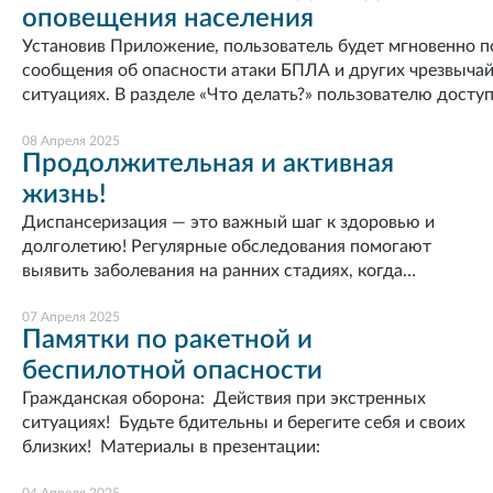
оповещения населения
ОМС.Диспансеризация — важный шаг к сохранению
репродуктивного здоровья женщины! Регулярные
Установив Приложение, пользователь будет мгновенно п
осмотры помогают выявить проблемы на ранних
сообщения об опасности атаки БПЛА и других чрезвыча
стадиях, получить рекомендации по профилактике и
ситуациях. В разделе «Что делать?» пользователю доступен
поддерживать здоровье в норме. Не пренебрегайте
порядокдействий и правила поведения в экстремальной 
визитом к врачу, заботьтесь о своём здоровье и
сголосовым помощником.В разделе «МЧС Россия рекоме
08 Апреля 2025
Продолжительная и активная
будущем!Материалы в презентациях:
хранилищезнаний о безопасности, рассказывающий о
жизнь!
причинахвозникновения чрезвычайных ситуаций предуп
разделе «Первая помощь» содержатся сведения обоказа
Диспансеризация — это важный шаг к здоровью и
помощи пострадавшему до прибытиямедицинских работ
долголетию! Регулярные обследования помогают
разделе «Карта рисков» содержится ежедневныйоперат
выявить заболевания на ранних стадиях, когда
прогноз о возможных угрозах природногохарактера.Отп
лечение наиболее эффективно. Не упускайте шанс
сигналов через приложение позволяет вкороткий срок д
заботиться о своём здоровье: пройдите
07 Апреля 2025
Памятки по ракетной и
экстренную информацию.
диспансеризацию! Помните, что профилактика —
беспилотной опасности
ключ к долгой и активной жизни!
Гражданская оборона: Действия при экстренных
ситуациях! Будьте бдительны и берегите себя и своих
близких! Материалы в презентации: